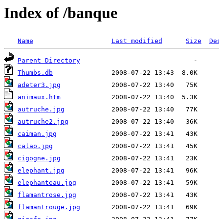
Index of /banque
Name
Last modified
Size
De
Parent Directory
Thumbs.db
adeter3.jpg
animaux.htm
autruche.jpg
autruche2.jpg
caiman.jpg
calao.jpg
cigogne.jpg
elephant.jpg
elephanteau.jpg
flamantrose.jpg
flamantrouge.jpg